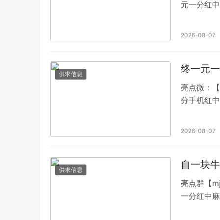
元一分红中
2026-08-07
终一元一
供求信息
亮点微：【mj
分手机红中
2026-08-07
自一块牛
供求信息
亮点群【mj4
一分红中麻