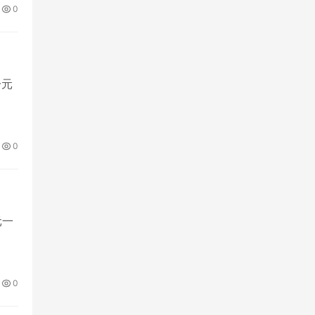
0
一元
0
元一
0