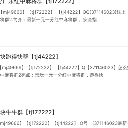
广东红中麻将群【tj172222】
mj49666】【tj172222】 【tj44222】QQ(371146023)线
将群2.简介：最新一元一分红中麻将群， 安全指
块跑得快群【tj44222】
j49666】【tj172222】 【tj44222】Q【371146023】怎
中麻将群2亮点：想玩一元一分红中麻将群，跑得快
牛牛群【tj172222】
49666】【tj172222】【tj44222】 Q号：(371146023最