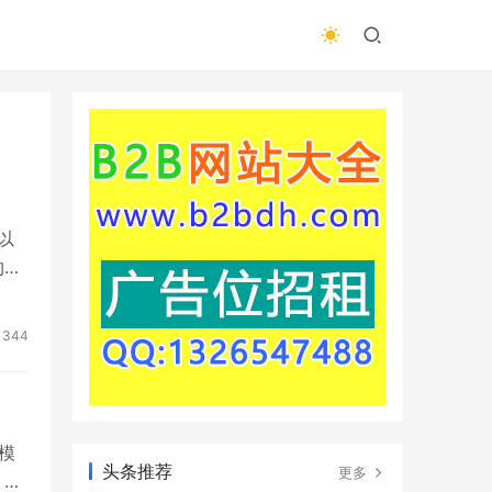
以
344
模
头条推荐
更多
：单