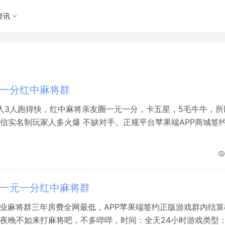
资讯
一分红中麻将群
2人3人跑得快，红中麻将亲友圈一元一分，卡五星，5毛牛牛，所
人多火爆 不缺对手。正规平台苹果端APP商城签约
麻将群红中麻将群等等任君挑选，加微信了解加群
一元一分红中麻将群
专业麻将群三年房费全网最低，APP苹果端签约正版游戏群内结算
夜晚不如来打麻将吧，不多哔哔，时间：全天24小时游戏类型