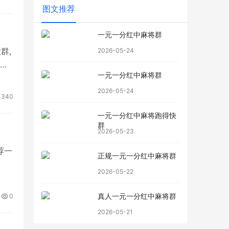
图文推荐
一元一分红中麻将群
群,
2026-05-24
玩
一元一分红中麻将群
2026-05-24
340
一元一分红中麻将跑得快
群
2026-05-23
推荐一
正规一元一分红中麻将群
2026-05-22
真人一元一分红中麻将群
0
2026-05-21