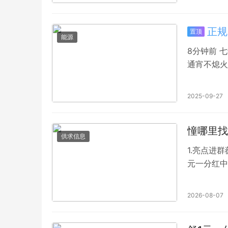
正规
置顶
能源
8分钟前 
通宵不熄火
小赢，诚信
2025-09-27
憧哪里找1
供求信息
1.亮点进群薇
元一分红中
2026-08-07